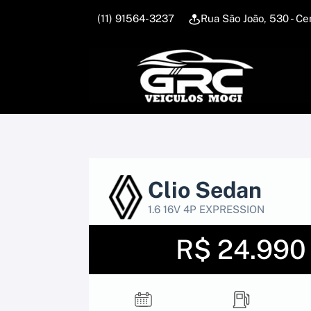
(11) 91564-3237
Rua São João, 530 - 
Clio Sedan
1.6 16V 4P EXPRESSION
R$ 24.990