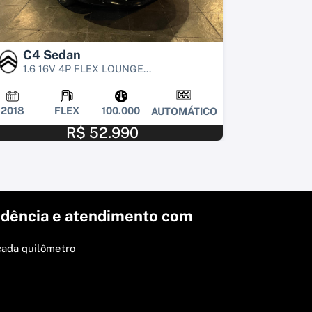
C4 Sedan
1.6 16V 4P FLEX LOUNGE...
2018
FLEX
100.000
AUTOMÁTICO
R$ 52.990
dência e atendimento com
cada quilômetro