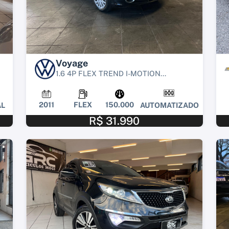
Voyage
1.6 4P FLEX TREND I-MOTION...
2011
FLEX
150.000
L
AUTOMATIZADO
R$ 31.990