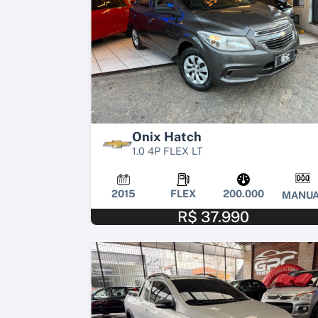
Onix Hatch
1.0 4P FLEX LT
2015
FLEX
200.000
MANUA
R$ 37.990