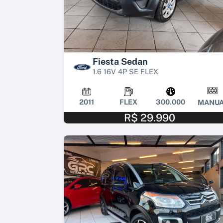
Fiesta Sedan
1.6 16V 4P SE FLEX
2011
FLEX
300.000
MANUA
R$ 29.990