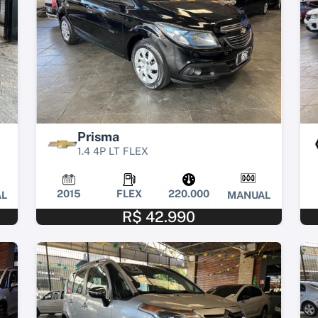
Prisma
1.4 4P LT FLEX
2015
FLEX
220.000
L
MANUAL
R$ 42.990