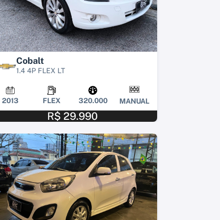
Cobalt
1.4 4P FLEX LT
2013
FLEX
320.000
MANUAL
R$ 29.990