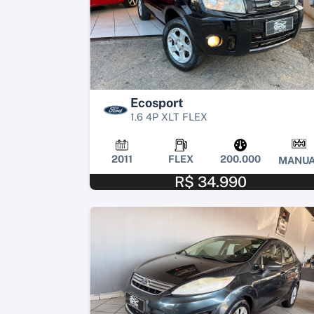
Ecosport
1.6 4P XLT FLEX
2011
FLEX
200.000
MANUA
R$ 34.990