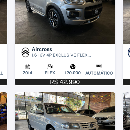
Aircross
1.6 16V 4P EXCLUSIVE FLEX...
2014
FLEX
120.000
L
AUTOMÁTICO
R$ 42.990